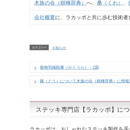
木族の会（樹種辞典）
へ、
桑（くわ）
、
会社概要
に、ラカッポと共に歩む技術者
カテゴリー
お知らせ
着物羽織額裏（がくうら）・2題
籐（とう）について木族の会（樹種辞典）に情報
ステッキ専門店【ラカッポ】に
ラカッポは、おしゃれなステッキ製作を手