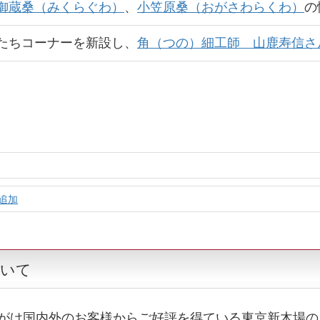
御蔵桑（みくらぐわ）
、
小笠原桑（おがさわらくわ）
の
たちコーナーを新設し、
角（つの）細工師 山鹿寿信さ
追加
ついて
がけ国内外のお客様からご好評を得ている東京新木場の