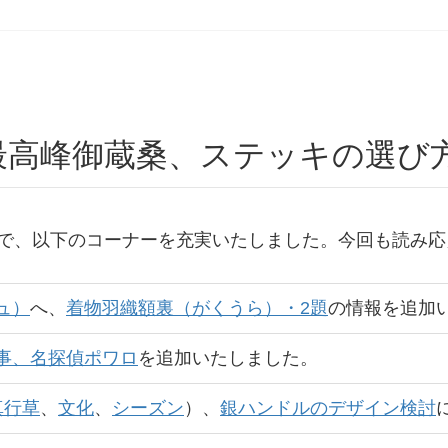
最高峰御蔵桑、ステッキの選び
で、以下のコーナーを充実いたしました。今回も読み応
ュ）
へ、
着物羽織額裏（がくうら）・2題
の情報を追加
事、名探偵ポワロ
を追加いたしました。
真行草
、
文化
、
シーズン
）、
銀ハンドルのデザイン検討