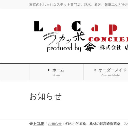
東京のおしゃれなステッキ専門店。銘木、象牙、銀細工などを
ホーム
オーダーメイド
Home
Custam Made
お知らせ
HOME
お知らせ
幻の小笠原桑、桑材の最高峰御蔵桑、ス