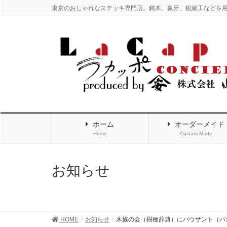
東京のおしゃれなステッキ専門店。銘木、象牙、銀細工などを
ホーム
オーダーメイド
Home
Custam Made
お知らせ
HOME
お知らせ
木族の会（樹種辞典）にパウサント（パ