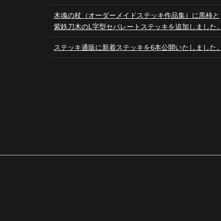
木魂の杖（オーダーメイドステッキ作品集）に黒柿と
紫鉄刀木のL字型セパレートステッキを追加しました
ステッキ通販に新着ステッキを6本公開いたしました