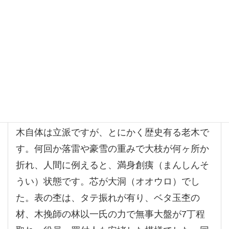
写真⑭：松之山、欅（ケヤキ）丸太が入ったポスター
木自体は立派ですが、とにかく歴史有る老木で
す。何回か落雷や豪雪の重みで大枝が何ヶ所か
折れ、人間に例えると、満身創痍（まんしんそ
うい）状態です。芯が大洞（オオウロ）でし
た。表の杢は、タテ振れが有り、ベタ玉杢の
材、木挽師の林以一氏の力で無事大盤が7丁程